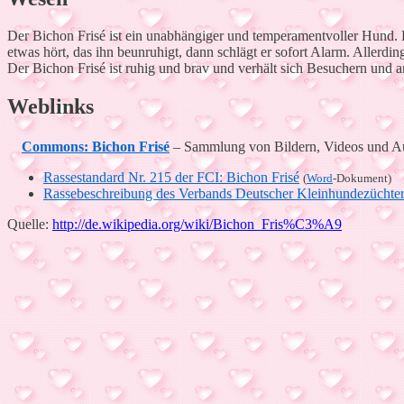
Der Bichon Frisé ist ein unabhängiger und temperamentvoller Hund. E
etwas hört, das ihn beunruhigt, dann schlägt er sofort Alarm. Allerd
Der Bichon Frisé ist ruhig und brav und verhält sich Besuchern und
Weblinks
Commons: Bichon Frisé
– Sammlung von Bildern, Videos und A
Rassestandard Nr. 215 der FCI: Bichon Frisé
(
Word
-Dokument)
Rassebeschreibung des Verbands Deutscher Kleinhundezüchte
Quelle:
http://de.wikipedia.org/wiki/Bichon_Fris%C3%A9