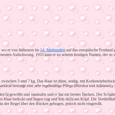
n wo er von Italienern im
14. Jahrhundert
auf das europäische Festland
 erneuten Aufschwung. 1933 kam er zu seinem heutigen Namen, der so v
t zwischen 5 und 7 kg. Das Haar ist dünn, seidig, mit Korkenzieherloc
arkleid benötigt eine sehr regelmäßige Pflege (Bürsten und Kämmen), u
d leicht gewölbt und muskulös und er hat ein breites Becken. Der Schädel
m Haar bedeckt und liegen eng und fein dicht am Kopf. Die Vorderläufe
 in der Regel über den Rücken gebogen, jedoch nicht eingerollt.