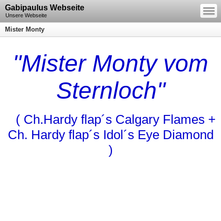
—
Gabipaulus Webseite
—
—
Unsere Webseite
Mister Monty
"Mister Monty vom
Sternloch"
( Ch.Hardy flap´s Calgary Flames +
Ch. Hardy flap´s Idol´s Eye Diamond
)